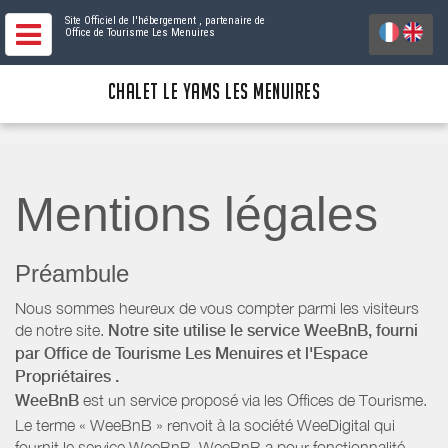
Site Officiel de l'hébergement
, partenaire de
Office de Tourisme Les Menuires
CHALET LE YAMS LES MENUIRES
Mentions légales
Préambule
Nous sommes heureux de vous compter parmi les visiteurs
de notre site.
Notre site utilise le service WeeBnB, fourni
par
Office de Tourisme Les Menuires
et l'Espace
Propriétaires
.
WeeBnB
est un service proposé via les Offices de Tourisme.
Le terme « WeeBnB » renvoit à la société WeeDigital qui
fournit le service WeeBnB. WeeBnB a pour fonctionnalité